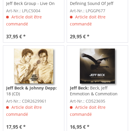
Jeff Beck Group - Live On
Defining Sound Of Jeff
Air 1967 (LP,...
Beck...
Art-Nr.: LPLC5004
Art-Nr.: LPGGP677
Article doit être
Article doit être
commandé
commandé
37,95 € *
29,95 € *
Jeff Beck & Johnny Depp:
Jeff Beck:
Beck, Jeff
18 (CD)
Emmotion & Commotion
(2010 Album) US
Art-Nr.: CDR2629961
Art-Nr.: CD523695
Article doit être
Article doit être
commandé
commandé
17,95 € *
16,95 € *