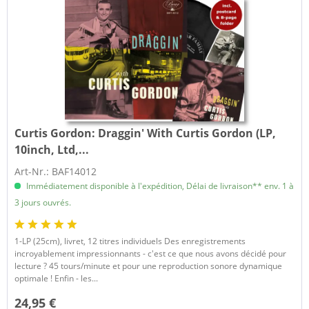
Curtis Gordon:
Draggin' With Curtis Gordon (LP,
10inch, Ltd,...
Art-Nr.: BAF14012
Immédiatement disponible à l'expédition, Délai de livraison** env. 1 à
3 jours ouvrés.
1-LP (25cm), livret, 12 titres individuels Des enregistrements
incroyablement impressionnants - c'est ce que nous avons décidé pour
lecture ? 45 tours/minute et pour une reproduction sonore dynamique
optimale ! Enfin - les...
24,95 €