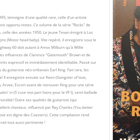
5, témoigne d'une qualité rare, celle d'un artiste
ions opportu-nistes. Ce volume de la série "Rocks" de
e, celle des années 1950. Le jeune Texan émigré à Los
s (Motor head baby). Vite repéré, il enregistre sous le
hway 60 doit autant à Amos Milburn qu'à Willie
. Les influences de Clarence "Gatemouth" Brown et de
 très expressif et immédiatement identifiable. Passé sur
du guitariste néo-orléanais Earl King. Fait rare, les
! Il enregistre ensuite sur Keen (Gangster of love,
 Arvee, Escort avant de retrouver King pour une série
n' in (S'cuse moi part haire pour la VF l), semi-ballade
able! Outre ses qualités de guitariste (qui
llent chanteur, influencé par Ray Charles (You better
love est digne des Coasters). Cette compilation rend
ait tout aussi pertinente !