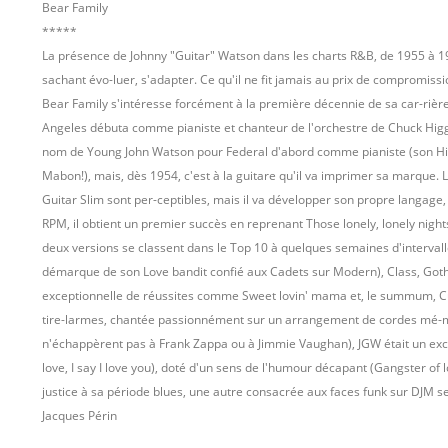
Bear Family
*****
La présence de Johnny "Guitar" Watson dans les charts R&B, de 1955 à 199
sachant évo-luer, s'adapter. Ce qu'il ne fit jamais au prix de compromiss
Bear Family s'intéresse forcément à la première décennie de sa car-rièr
Angeles débuta comme pianiste et chanteur de l'orchestre de Chuck Higgin
nom de Young John Watson pour Federal d'abord comme pianiste (son Hig
Mabon!), mais, dès 1954, c'est à la guitare qu'il va imprimer sa marque
Guitar Slim sont per-ceptibles, mais il va développer son propre langage,
RPM, il obtient un premier succès en reprenant Those lonely, lonely nights 
deux versions se classent dans le Top 10 à quelques semaines d'intervalle
démarque de son Love bandit confié aux Cadets sur Modern), Class, Goth,
exceptionnelle de réussites comme Sweet lovin' mama et, le summum, Cutti
tire-larmes, chantée passionnément sur un arrangement de cordes mé-mor
n'échappèrent pas à Frank Zappa ou à Jimmie Vaughan), JGW était un exce
love, I say I love you), doté d'un sens de l'humour décapant (Gangster of 
justice à sa période blues, une autre consacrée aux faces funk sur DJM ser
Jacques Périn