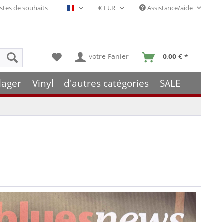
stes de souhaits
Assistance/aide
Français- FR
votre Panier
0,00 € *
lager
Vinyl
d'autres catégories
SALE