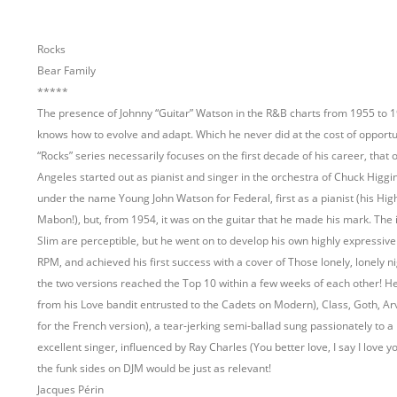
Rocks
Bear Family
*****
The presence of Johnny “Guitar” Watson in the R&B charts from 1955 to 199
knows how to evolve and adapt. Which he never did at the cost of opport
“Rocks” series necessarily focuses on the first decade of his career, tha
Angeles started out as pianist and singer in the orchestra of Chuck Higg
under the name Young John Watson for Federal, first as a pianist (his H
Mabon!), but, from 1954, it was on the guitar that he made his mark. Th
Slim are perceptible, but he went on to develop his own highly expressi
RPM, and achieved his first success with a cover of Those lonely, lonely n
the two versions reached the Top 10 within a few weeks of each other! H
from his Love bandit entrusted to the Cadets on Modern), Class, Goth, Arv
for the French version), a tear-jerking semi-ballad sung passionately to 
excellent singer, influenced by Ray Charles (You better love, I say I love 
the funk sides on DJM would be just as relevant!
Jacques Périn