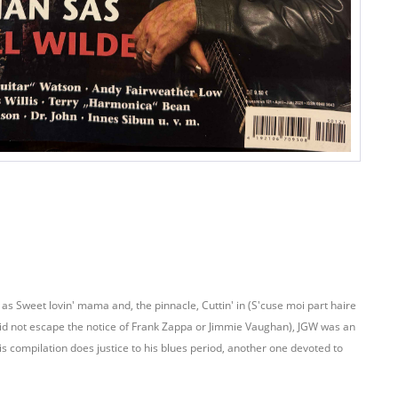
as Sweet lovin' mama and, the pinnacle, Cuttin' in (S'cuse moi part haire
h did not escape the notice of Frank Zappa or Jimmie Vaughan), JGW was an
his compilation does justice to his blues period, another one devoted to