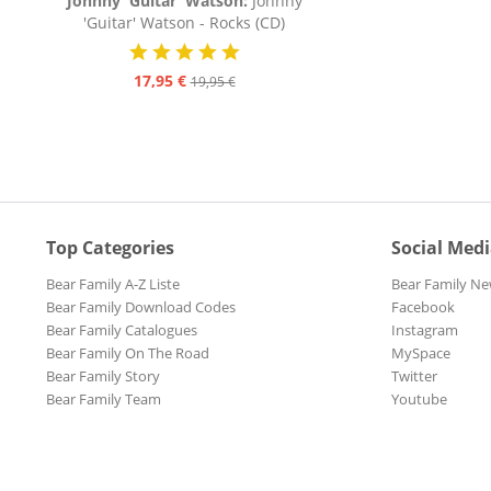
Johnny 'Guitar' Watson:
Johnny
'Guitar' Watson - Rocks (CD)
17,95 €
19,95 €
Top Categories
Social Med
Bear Family A-Z Liste
Bear Family Ne
Bear Family Download Codes
Facebook
Bear Family Catalogues
Instagram
Bear Family On The Road
MySpace
Bear Family Story
Twitter
Bear Family Team
Youtube