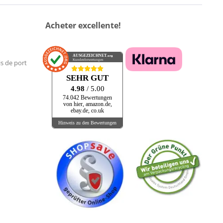
Acheter excellente!
AUSGEZEICHNET
.org
Kundenbewertungen
is de port
SEHR GUT
4.98
/ 5.00
74.042 Bewertungen
von hier, amazon.de,
ebay.de, co.uk
Hinweis zu den Bewertungen