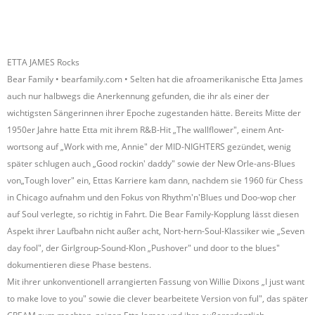
ETTA JAMES Rocks
Bear Family • bearfamily.com • Selten hat die afroamerikanische Etta James
auch nur halbwegs die Anerkennung gefunden, die ihr als einer der
wichtigsten Sängerinnen ihrer Epoche zugestanden hätte. Bereits Mitte der
1950er Jahre hatte Etta mit ihrem R&B-Hit „The wallflower", einem Ant-
wortsong auf „Work with me, Annie" der MID-NIGHTERS gezündet, wenig
später schlugen auch „Good rockin' daddy" sowie der New Orle-ans-Blues
von„Tough lover" ein, Ettas Karriere kam dann, nachdem sie 1960 für Chess
in Chicago aufnahm und den Fokus von Rhythm'n'Blues und Doo-wop cher
auf Soul verlegte, so richtig in Fahrt. Die Bear Family-Kopplung lässt diesen
Aspekt ihrer Laufbahn nicht außer acht, Nort-hern-Soul-Klassiker wie „Seven
day fool", der Girlgroup-Sound-Klon „Pushover" und door to the blues"
dokumentieren diese Phase bestens.
Mit ihrer unkonventionell arrangierten Fassung von Willie Dixons „I just want
to make love to you" sowie die clever bearbeitete Version von ful", das später