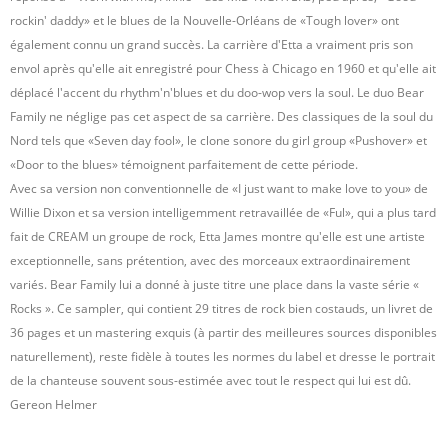
rockin' daddy» et le blues de la Nouvelle-Orléans de «Tough lover» ont
également connu un grand succès. La carrière d'Etta a vraiment pris son
envol après qu'elle ait enregistré pour Chess à Chicago en 1960 et qu'elle ait
déplacé l'accent du rhythm'n'blues et du doo-wop vers la soul. Le duo Bear
Family ne néglige pas cet aspect de sa carrière. Des classiques de la soul du
Nord tels que «Seven day fool», le clone sonore du girl group «Pushover» et
«Door to the blues» témoignent parfaitement de cette période.
Avec sa version non conventionnelle de «I just want to make love to you» de
Willie Dixon et sa version intelligemment retravaillée de «Ful», qui a plus tard
fait de CREAM un groupe de rock, Etta James montre qu'elle est une artiste
exceptionnelle, sans prétention, avec des morceaux extraordinairement
variés. Bear Family lui a donné à juste titre une place dans la vaste série «
Rocks ». Ce sampler, qui contient 29 titres de rock bien costauds, un livret de
36 pages et un mastering exquis (à partir des meilleures sources disponibles
naturellement), reste fidèle à toutes les normes du label et dresse le portrait
de la chanteuse souvent sous-estimée avec tout le respect qui lui est dû.
Gereon Helmer