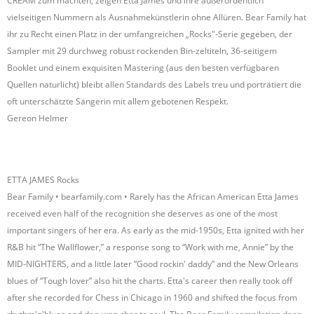
CREAM zum machten, zeigen Etta James und ihre außerordentlich
vielseitigen Nummern als Ausnahmekünstlerin ohne Allüren. Bear Family hat
ihr zu Recht einen Platz in der umfangreichen „Rocks"-Serie gegeben, der
Sampler mit 29 durchweg robust rockenden Bin-zeltiteln, 36-seitigem
Booklet und einem exquisiten Mastering (aus den besten verfügbaren
Quellen naturlicht) bleibt allen Standards des Labels treu und porträtiert die
oft unterschätzte Sängerin mit allem gebotenen Respekt.
Gereon Helmer
ETTA JAMES Rocks
Bear Family • bearfamily.com • Rarely has the African American Etta James
received even half of the recognition she deserves as one of the most
important singers of her era. As early as the mid-1950s, Etta ignited with her
R&B hit “The Wallflower,” a response song to “Work with me, Annie” by the
MID-NIGHTERS, and a little later “Good rockin' daddy” and the New Orleans
blues of “Tough lover” also hit the charts. Etta's career then really took off
after she recorded for Chess in Chicago in 1960 and shifted the focus from