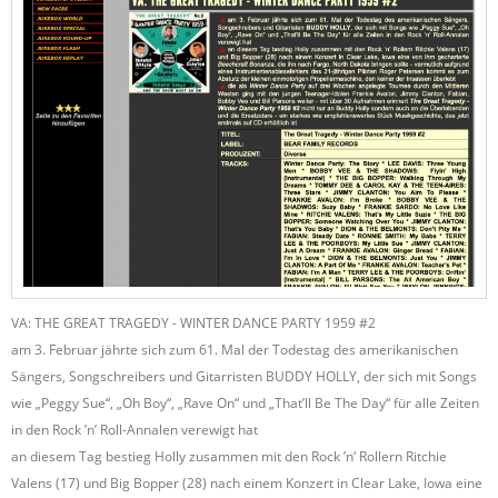
VA: THE GREAT TRAGEDY - WINTER DANCE PARTY 1959 #2
am 3. Februar jährte sich zum 61. Mal der Todestag des amerikanischen
Sängers, Songschreibers und Gitarristen BUDDY HOLLY, der sich mit Songs
wie „Peggy Sue“, „Oh Boy“, „Rave On“ und „That’ll Be The Day“ für alle Zeiten
in den Rock ’n’ Roll-Annalen verewigt hat
an diesem Tag bestieg Holly zusammen mit den Rock ’n‘ Rollern Ritchie
Valens (17) und Big Bopper (28) nach einem Konzert in Clear Lake, Iowa eine