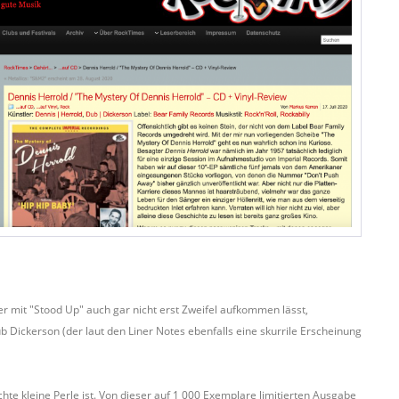
der mit "Stood Up" auch gar nicht erst Zweifel aufkommen lässt,
 Dickerson (der laut den Liner Notes ebenfalls eine skurrile Erscheinung
hte kleine Perle ist. Von dieser auf 1 000 Exemplare limitierten Ausgabe