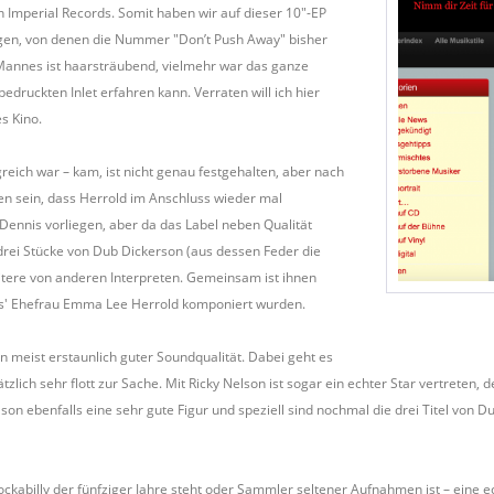
n Imperial Records. Somit haben wir auf dieser 10″-EP
gen, von denen die Nummer "Don’t Push Away" bisher
s Mannes ist haarsträubend, vielmehr war das ganze
edruckten Inlet erfahren kann. Verraten will ich hier
es Kino.
eich war – kam, ist nicht genau festgehalten, aber nach
n sein, dass Herrold im Anschluss wieder mal
ennis vorliegen, aber da das Label neben Qualität
 drei Stücke von Dub Dickerson (aus dessen Feder die
eitere von anderen Interpreten. Gemeinsam ist ihnen
nnis' Ehefrau Emma Lee Herrold komponiert wurden.
in meist erstaunlich guter Soundqualität. Dabei geht es
lich sehr flott zur Sache. Mit Ricky Nelson ist sogar ein echter Star vertreten, 
ebenfalls eine sehr gute Figur und speziell sind nochmal die drei Titel von Dub
ockabilly der fünfziger Jahre steht oder Sammler seltener Aufnahmen ist – eine ec