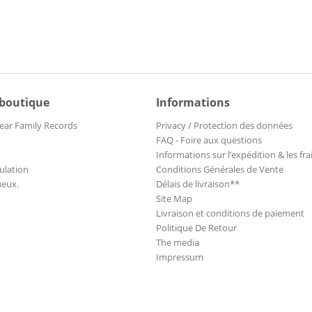
 boutique
Informations
ear Family Records
Privacy / Protection des données
FAQ - Foire aux questions
Informations sur l’expédition & les fra
ulation
Conditions Générales de Vente
ueux.
Délais de livraison**
Site Map
Livraison et conditions de paiement
Politique De Retour
The media
Impressum