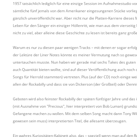
1957 tatsächlich lediglich für eine einzige Session im Aufnahmestudio vo
sämtliche fünf jemals von dem Amerikaner eingesungenen Stücke vorlie
gänzlich unveröffentlicht war. Aber nicht nur die Platten-Karriere diese
Leben für den Sänger ein einziger Höllenritt, wie man aus dem vierseitig b
nicht zu viel, aber alleine diese Geschichte zu lesen ist bereits ganz groß
Warum es nur zu diesen paar wenigen Tracks – mit denen er sogar erfolgr
der Lektüre der Liner Notes könnte es meiner Vermutung nach so gewese
untertauchen musste. Nun haben wir gerade mal sechs Takes des guten D
auch Quantität bieten wollte, sind auf dieser Veröffentlichung auch noch
Songs für Herrold stammten) vertreten. Plus (auf der CD) noch einige w
allen der Rockabilly und dass sie von Dickerson (der Großteil) oder De
Geboten wird also feinster Rockabilly der späten fünfziger Jahre und das 
(mit Ausnahme von "Precious", hier interpretiert von Bob Luman) grundsätz
Gefangene machen zu wollen. Mit dem selben Song macht dann Tony Wilson 
gewesen sein muss) interpretierten Titel, die allesamt überzeugen.
Ein wahres Kuriositäten-Kabinett also, das – speziell wenn man auf den R