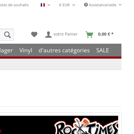
stes de souhaits
Assistance/aide
Français- FR
votre Panier
0,00 € *
lager
Vinyl
d'autres catégories
SALE