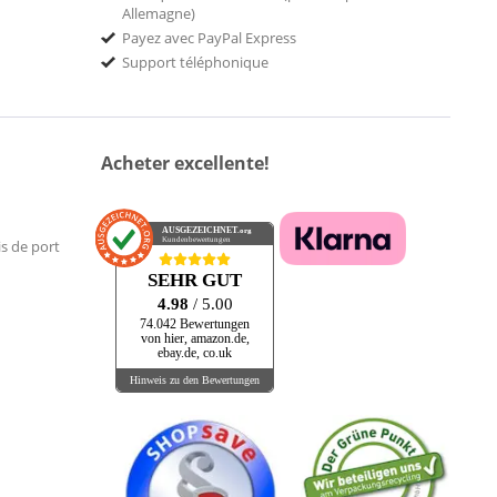
Allemagne)
Payez avec PayPal Express
Support téléphonique
Acheter excellente!
AUSGEZEICHNET
.org
Kundenbewertungen
is de port
SEHR GUT
4.98
/ 5.00
74.042 Bewertungen
von hier, amazon.de,
ebay.de, co.uk
Hinweis zu den Bewertungen