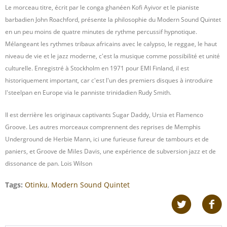
Le morceau titre, écrit par le conga ghanéen Kofi Ayivor et le pianiste
barbadien John Roachford, présente la philosophie du Modern Sound Quintet
en un peu moins de quatre minutes de rythme percussif hypnotique.
Mélangeant les rythmes tribaux africains avec le calypso, le reggae, le haut
niveau de vie et le jazz moderne, c'est la musique comme possibilité et unité
culturelle. Enregistré à Stockholm en 1971 pour EMI Finland, il est
historiquement important, car c'est l'un des premiers disques à introduire
l'steelpan en Europe via le panniste trinidadien Rudy Smith.
Il est derrière les originaux captivants Sugar Daddy, Ursia et Flamenco
Groove. Les autres morceaux comprennent des reprises de Memphis
Underground de Herbie Mann, ici une furieuse fureur de tambours et de
paniers, et Groove de Miles Davis, une expérience de subversion jazz et de
dissonance de pan. Lois Wilson
Tags:
Otinku
,
Modern Sound Quintet