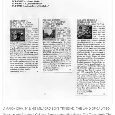
JAMAICA JOHNNY & HIS MILAGRO BOYS TRINIDAD, THE LAND OF CALYPSO
Ganz wichtig für einen Calypso-Sänger: ein toller Name! The Tiger, Attila The