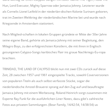
Hun, Lord Executor, Mighty Sparrow oder Jamaica Johnny. Letzterer wurde
als Cornelis Lionel Leifeld in der niederlän-dischen Kolonie Surinam geboren,
trat im Zweiten Weltkrieg der niederländischen Marine bei und wurde nach
Kriegsende in Amsterdam stationiert.
Nach Mitglied-schaften in lokalen Gruppen gründete er Mitte der 50er Jahre
seine eigene Band, gehörte als Jamaica Johnny mit seiner Begleitung, den
Milagro Boys, zu den erfolgreichsten Künstlern, die mit ihren in Englisch
gesungenen Calypso-Songs karibisches Flair ins graue Nachkriegs-Eu-ropa
brachten.
TRINIDAD, THE LAND OF CALYPSO blickt nun mit zwei CDs zurück auf diese
Zeit, 28 zwischen 1957 und 1961 eingespielte Tracks, sowohl Coverversionen
von populären Titeln als auch selbst verfasste Stücke, sogar die
niederländische Amstel-Brauerei sprang auf den Zug auf und beauftragte
Jamaica Johnny mit einem Werbesong. Roland Heinrich sorgt zusammen mit
Experte Ray Funk für die ausführlichen Liner Notes, dazu gibt's zahlreiche
Fotos aus privaten Sammlungen. (Bear Family, 14/42:54, 14/38:54) us