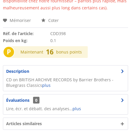
disponibilité chez notre fournisseur – parfois plus rapide, mais
malheureusement aussi plus long dans certains cas).
Mémoriser
Coter
Réf. de l’article:
CDD398
Poids en kg:
0.1
P
16
Maintenant
bonus points
Description
CD on BRITISH ARCHIVE RECORDS by Barrier Brothers -
Bluegrass Classics
plus
Évaluations
0
Lire, écr. et débatt. des analyses…
plus
Articles similaires