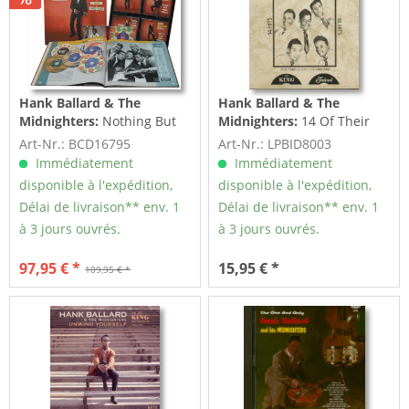
Hank Ballard & The
Hank Ballard & The
Midnighters:
Nothing But
Midnighters:
14 Of Their
Good (52-62) (5-CD Deluxe
Chart Hits 1953-1962 (LP)
Art-Nr.: BCD16795
Art-Nr.: LPBID8003
Box Set)
Immédiatement
Immédiatement
disponible à l'expédition,
disponible à l'expédition,
Délai de livraison** env. 1
Délai de livraison** env. 1
à 3 jours ouvrés.
à 3 jours ouvrés.
97,95 € *
15,95 € *
109,95 € *