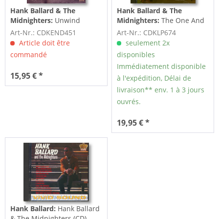
Hank Ballard & The
Hank Ballard & The
Midnighters:
Unwind
Midnighters:
The One And
Yourself: The King
Only (CD)
Art-Nr.: CDKEND451
Art-Nr.: CDKLP674
Recordings 1964-1967...
Article doit être
seulement 2x
commandé
disponibles
Immédiatement disponible
15,95 € *
à l'expédition, Délai de
livraison** env. 1 à 3 jours
ouvrés.
19,95 € *
Hank Ballard:
Hank Ballard
& The Midnighters (CD)