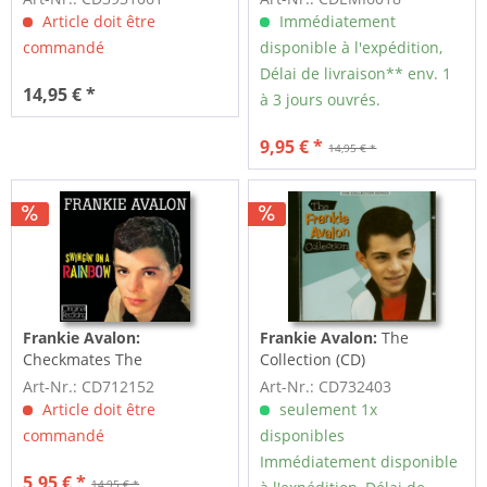
Article doit être
Immédiatement
commandé
disponible à l'expédition,
Délai de livraison** env. 1
14,95 € *
à 3 jours ouvrés.
9,95 € *
14,95 € *
Frankie Avalon:
Frankie Avalon:
The
Checkmates The
Collection (CD)
Checkmates
Art-Nr.: CD712152
Art-Nr.: CD732403
Article doit être
seulement 1x
commandé
disponibles
Immédiatement disponible
5,95 € *
14,95 € *