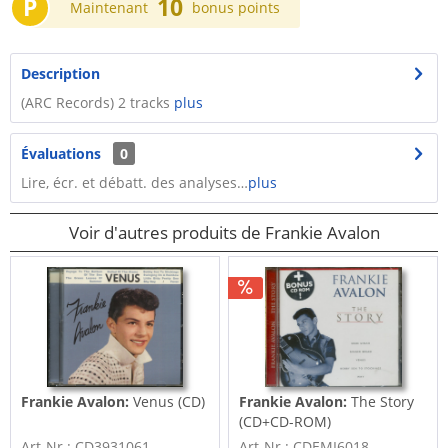
P
10
Maintenant
bonus points
Description
(ARC Records) 2 tracks
plus
Évaluations
0
Lire, écr. et débatt. des analyses…
plus
Voir d'autres produits de Frankie Avalon
Frankie Avalon:
Venus (CD)
Frankie Avalon:
The Story
(CD+CD-ROM)
Art-Nr.: CD3931061
Art-Nr.: CDEMI6018