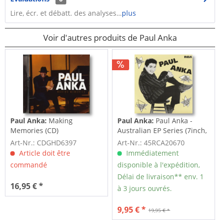
Lire, écr. et débatt. des analyses…
plus
Voir d'autres produits de Paul Anka
Paul Anka:
Making
Paul Anka:
Paul Anka -
Memories (CD)
Australian EP Series (7inch,
45rpm,...
Art-Nr.: CDGHD6397
Art-Nr.: 45RCA20670
Article doit être
Immédiatement
commandé
disponible à l'expédition,
Délai de livraison** env. 1
16,95 € *
à 3 jours ouvrés.
9,95 € *
19,95 € *