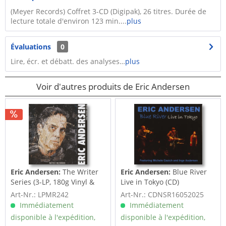
(Meyer Records) Coffret 3-CD (Digipak), 26 titres. Durée de
lecture totale d'environ 123 min....
plus
Évaluations
0
Lire, écr. et débatt. des analyses…
plus
Voir d'autres produits de Eric Andersen
Eric Andersen:
The Writer
Eric Andersen:
Blue River
Series (3-LP, 180g Vinyl &
Live in Tokyo (CD)
Poster,...
Art-Nr.: LPMR242
Art-Nr.: CDNSR16052025
Immédiatement
Immédiatement
disponible à l'expédition,
disponible à l'expédition,