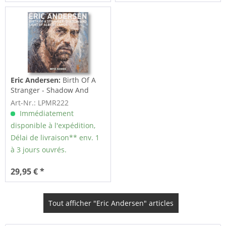
Eric Andersen:
Birth Of A
Stranger - Shadow And
Light Of...
Art-Nr.: LPMR222
Immédiatement
disponible à l'expédition,
Délai de livraison** env. 1
à 3 jours ouvrés.
29,95 € *
Tout afficher "Eric Andersen" articles