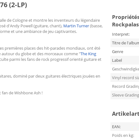
76 (2-LP)
Propriétés
halle de Cologne et montre les inventeurs du légendaire
Rockpalast
sé d'Andy Powell (guitare, chant),
Martin Turner
(basse,
e forme et une ambiance de jeu captivantes.
Interpret:
Titre de l'albu
 les premières places des hit-parades mondiaux, ont été
Genre
ée autour du globe et des morceaux comme "
The King
 culte parmi les fans de rock progressif orienté guitare et
Label
Geschwindigke
itares, dominé par deux guitares électriques jouées en
Vinyl record si
Record Gradin
 fan de Wishbone Ash !
Sleeve Gradin
Artikelar
EAN:
Poids en kg: