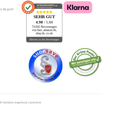
AUSGEZEICHNET
.org
Kundenbewertungen
is de port
SEHR GUT
4.98
/ 5.00
74.042 Bewertungen
von hier, amazon.de,
ebay.de, co.uk
Hinweis zu den Bewertungen
f mention expresse contraire