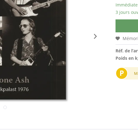
Immédiatem
3 jours ouv
Mémori
Réf. de l’ar
Poids en k
P
M