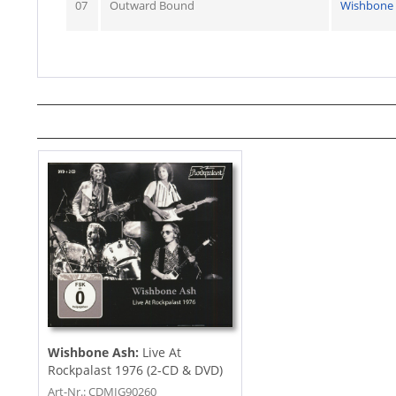
07
Outward Bound
Wishbone
Wishbone Ash:
Live At
Rockpalast 1976 (2-CD & DVD)
Art-Nr.: CDMIG90260