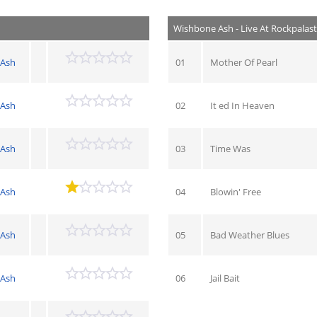
Wishbone Ash - Live At Rockpalast
 Ash
01
Mother Of Pearl
 Ash
02
It ed In Heaven
 Ash
03
Time Was
 Ash
04
Blowin' Free
 Ash
05
Bad Weather Blues
 Ash
06
Jail Bait