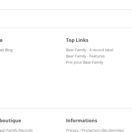
ia
Top Links
ws Blog
Bear Family - A record label
Bear Family - Features
Prix pour Bear Family
 boutique
Informations
ear Family Records
Privacy / Protection des données