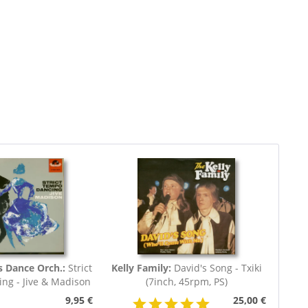
s Dance Orch.:
Strict
Kelly Family:
David's Song - Txiki
ng - Jive & Madison
(7inch, 45rpm, PS)
(7inch,...
9,95 €
25,00 €