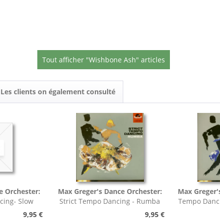
Tout afficher "Wishbone Ash" articles
Les clients on également consulté
e Orchester:
Max Greger's Dance Orchester:
Max Greger'
cing- Slow
Strict Tempo Dancing - Rumba
Tempo Danci
h,...
(7inch, 45rpm, EP,...
9,95 €
9,95 €