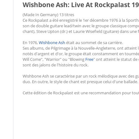
Wishbone Ash: Live At Rockpalast 19
(Made In Germany) 13 titres
Ce Rockpalast a été enregistré le 1er décembre 1976 à la Sport
son de double guitare lead/twin avec le groupe classique compo
chant), Steve Upton (dr.) et Laurie Wisefield (guitare) dans un
En 1976,
Wishbone Ash
était au sommet de sa carrière.
Ses albums, de Pilgrimage à la Nouvelle-Angleterre, ont atteint
notés d'argent et d'or, le groupe était constamment en tourn
Will Come", "Warrior" ou "Blowing
Free
" ont atteint le statut de
sont des jalons de l'histoire du rock.
Wishbone Ash se caractérise par un rock mélodique avec des gu
duo. En outre, le style de chant est presque celui d'une ballade.
Cette édition de Rockpalast est une recommandation pour tout