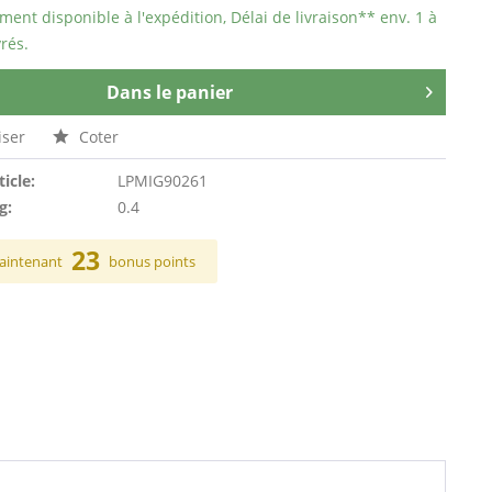
ent disponible à l'expédition, Délai de livraison** env. 1 à
rés.
Dans le panier
ser
Coter
ticle:
LPMIG90261
g:
0.4
23
aintenant
bonus points