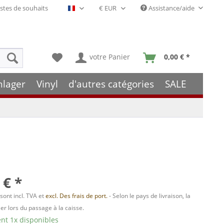
stes de souhaits
Assistance/aide
Français- FR
votre Panier
0,00 € *
hlager
Vinyl
d'autres catégories
SALE
 € *
 sont incl. TVA et
excl. Des frais de port.
- Selon le pays de livraison, la
er lors du passage à la caisse.
t 1x disponibles