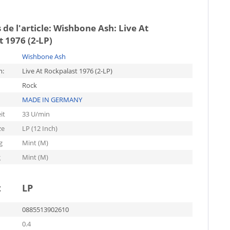
 de l'article:
Wishbone Ash: Live At
 1976 (2-LP)
Wishbone Ash
m:
Live At Rockpalast 1976 (2-LP)
Rock
MADE IN GERMANY
it
33 U/min
ze
LP (12 Inch)
g
Mint (M)
g
Mint (M)
t
LP
0885513902610
0.4