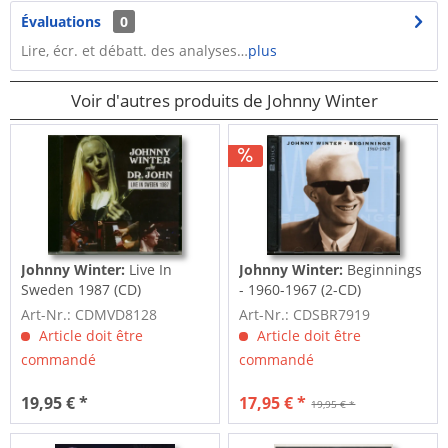
Évaluations
0
Lire, écr. et débatt. des analyses…
plus
Voir d'autres produits de Johnny Winter
Johnny Winter:
Live In
Johnny Winter:
Beginnings
Sweden 1987 (CD)
- 1960-1967 (2-CD)
Art-Nr.: CDMVD8128
Art-Nr.: CDSBR7919
Article doit être
Article doit être
commandé
commandé
19,95 € *
17,95 € *
19,95 € *