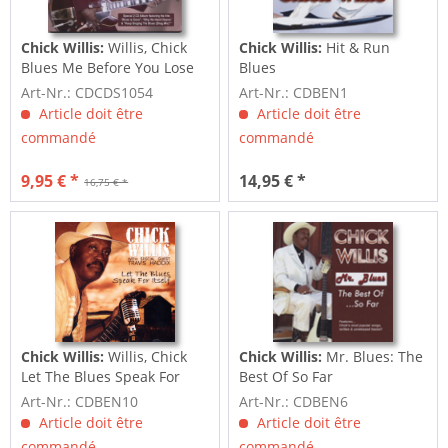
Chick Willis:
Willis, Chick
Chick Willis:
Hit & Run
Blues Me Before You Lose
Blues
Me
Art-Nr.: CDCDS1054
Art-Nr.: CDBEN1
Article doit être
Article doit être
commandé
commandé
9,95 € *
14,95 € *
16,75 € *
Chick Willis:
Willis, Chick
Chick Willis:
Mr. Blues: The
Let The Blues Speak For
Best Of So Far
Itself
Art-Nr.: CDBEN10
Art-Nr.: CDBEN6
Article doit être
Article doit être
commandé
commandé