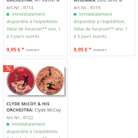
His Orchestra
Scotty Wisemann
Art-Nr.: R714
Art-Nr.: R719
Immédiatement
Immédiatement
disponible à l'expédition,
disponible à l'expédition,
Délai de livraison** env. 1
Délai de livraison** env. 1
à 3 jours ouvrés.
à 3 jours ouvrés.
9,95 € *
9,95 € *
15,95 € *
15,95 € *
CLYDE McCOY & HIS
ORCHESTRA:
Clyde McCoy
& His Orchestra
Art-Nr.: R722
Immédiatement
disponible à l'expédition,