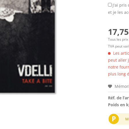
J'ai pri
et je les a
17,75
Tous les prix
TVA peut vari
Les arti
peut aller
notre four
plus long d
Mémori
Réf. de l’ar
Poids en k
P
M