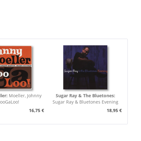
ler:
Moeller, Johnny
Sugar Ray & The Bluetones:
looGaLoo!
Sugar Ray & Bluetones Evening
16,75 €
18,95 €