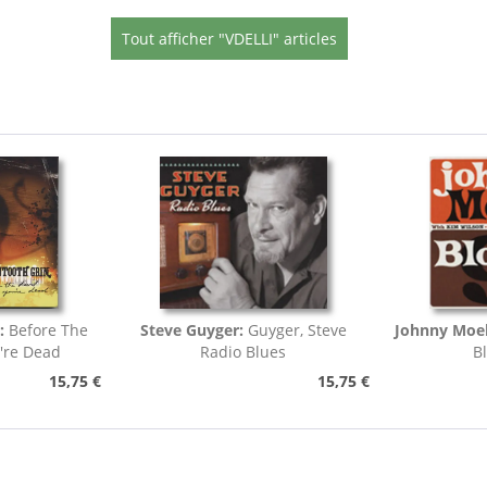
Tout afficher "VDELLI" articles
:
Before The
Steve Guyger:
Guyger, Steve
Johnny Moel
're Dead
Radio Blues
B
15,75 €
15,75 €