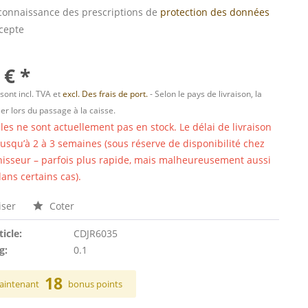
s connaissance des prescriptions de
protection des données
ccepte
 € *
 sont incl. TVA et
excl. Des frais de port.
- Selon le pays de livraison, la
er lors du passage à la caisse.
cles ne sont actuellement pas en stock. Le délai de livraison
 jusqu’à 2 à 3 semaines (sous réserve de disponibilité chez
nisseur – parfois plus rapide, mais malheureusement aussi
ans certains cas).
ser
Coter
ticle:
CDJR6035
g:
0.1
18
aintenant
bonus points