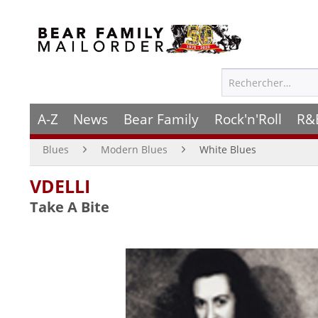
A-Z
News
Bear Family
Rock'n'Roll
R&
Blues
Modern Blues
White Blues
VDELLI
Take A Bite