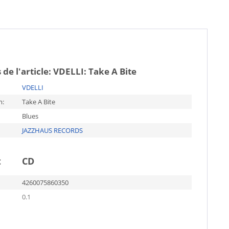
 de l'article:
VDELLI: Take A Bite
VDELLI
m:
Take A Bite
Blues
JAZZHAUS RECORDS
t
CD
4260075860350
0.1