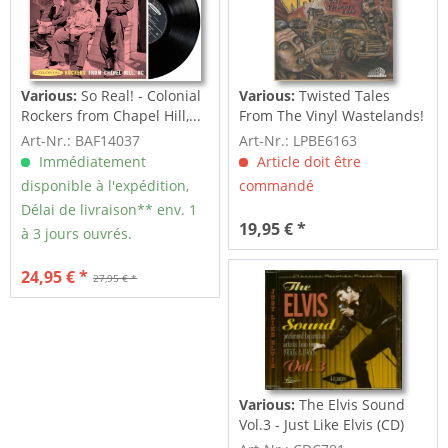
Various:
So Real! - Colonial
Various:
Twisted Tales
Rockers from Chapel Hill,...
From The Vinyl Wastelands!
Vol.5...
Art-Nr.: BAF14037
Art-Nr.: LPBE6163
Immédiatement
Article doit être
disponible à l'expédition,
commandé
Délai de livraison** env. 1
19,95 € *
à 3 jours ouvrés.
24,95 € *
27,95 € *
Various:
The Elvis Sound
Vol.3 - Just Like Elvis (CD)