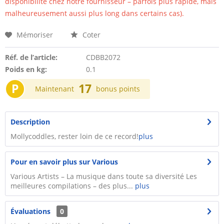
disponibilité chez notre fournisseur – parfois plus rapide, mais
malheureusement aussi plus long dans certains cas).
Mémoriser
Coter
Réf. de l’article:
CDBB2072
Poids en kg:
0.1
P
17
Maintenant
bonus points
Description
Mollycoddles, rester loin de ce record!
plus
Pour en savoir plus sur Various
Various Artists – La musique dans toute sa diversité Les
meilleures compilations – des plus...
plus
Évaluations
0