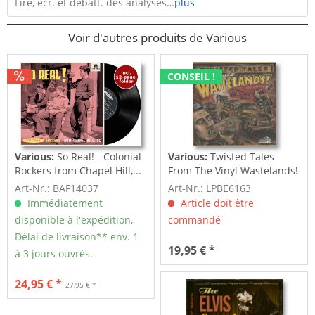
Lire, écr. et débatt. des analyses…
plus
Voir d'autres produits de Various
CONSEIL !
Various:
So Real! - Colonial
Various:
Twisted Tales
Rockers from Chapel Hill,...
From The Vinyl Wastelands!
Vol.5...
Art-Nr.: BAF14037
Art-Nr.: LPBE6163
Immédiatement
Article doit être
disponible à l'expédition,
commandé
Délai de livraison** env. 1
19,95 € *
à 3 jours ouvrés.
24,95 € *
27,95 € *