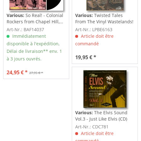
Various:
So Real! - Colonial
Various:
Twisted Tales
Rockers from Chapel Hill,...
From The Vinyl Wastelands!
Vol.5...
Art-Nr.: BAF14037
Art-Nr.: LPBE6163
Immédiatement
Article doit être
disponible à l'expédition,
commandé
Délai de livraison** env. 1
19,95 € *
à 3 jours ouvrés.
24,95 € *
27,95 € *
Various:
The Elvis Sound
Vol.3 - Just Like Elvis (CD)
Art-Nr.: CDC781
Article doit être
commandé