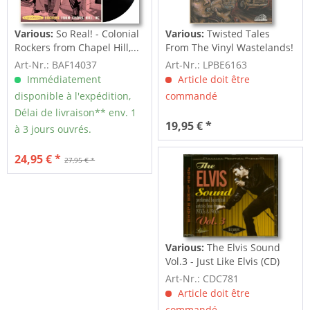
Various:
So Real! - Colonial
Various:
Twisted Tales
Rockers from Chapel Hill,...
From The Vinyl Wastelands!
Vol.5...
Art-Nr.: BAF14037
Art-Nr.: LPBE6163
Immédiatement
Article doit être
disponible à l'expédition,
commandé
Délai de livraison** env. 1
19,95 € *
à 3 jours ouvrés.
24,95 € *
27,95 € *
Various:
The Elvis Sound
Vol.3 - Just Like Elvis (CD)
Art-Nr.: CDC781
Article doit être
commandé