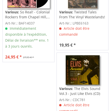
Various:
So Real! - Colonial
Various:
Twisted Tales
Rockers from Chapel Hill,...
From The Vinyl Wastelands!
Vol.5...
Art-Nr.: BAF14037
Art-Nr.: LPBE6163
Immédiatement
Article doit être
disponible à l'expédition,
commandé
Délai de livraison** env. 1
19,95 € *
à 3 jours ouvrés.
24,95 € *
27,95 € *
Various:
The Elvis Sound
Vol.3 - Just Like Elvis (CD)
Art-Nr.: CDC781
Article doit être
commandé