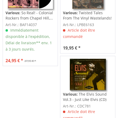
Various:
So Real! - Colonial
Various:
Twisted Tales
Rockers from Chapel Hill,...
From The Vinyl Wastelands!
Vol.5...
Art-Nr.: BAF14037
Art-Nr.: LPBE6163
Immédiatement
Article doit être
disponible à l'expédition,
commandé
Délai de livraison** env. 1
19,95 € *
à 3 jours ouvrés.
24,95 € *
27,95 € *
Various:
The Elvis Sound
Vol.3 - Just Like Elvis (CD)
Art-Nr.: CDC781
Article doit être
commandé