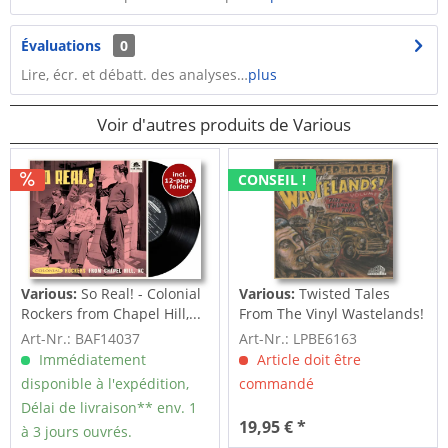
Évaluations
0
Lire, écr. et débatt. des analyses…
plus
Voir d'autres produits de Various
CONSEIL !
Various:
So Real! - Colonial
Various:
Twisted Tales
Rockers from Chapel Hill,...
From The Vinyl Wastelands!
Vol.5...
Art-Nr.: BAF14037
Art-Nr.: LPBE6163
Immédiatement
Article doit être
disponible à l'expédition,
commandé
Délai de livraison** env. 1
19,95 € *
à 3 jours ouvrés.