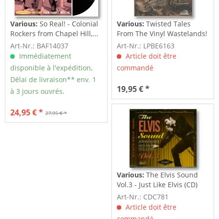
Various:
So Real! - Colonial
Various:
Twisted Tales
Rockers from Chapel Hill,...
From The Vinyl Wastelands!
Vol.5...
Art-Nr.: BAF14037
Art-Nr.: LPBE6163
Immédiatement
Article doit être
disponible à l'expédition,
commandé
Délai de livraison** env. 1
19,95 € *
à 3 jours ouvrés.
24,95 € *
27,95 € *
Various:
The Elvis Sound
Vol.3 - Just Like Elvis (CD)
Art-Nr.: CDC781
Article doit être
commandé