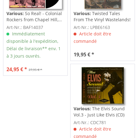
Various:
So Real! - Colonial
Various:
Twisted Tales
Rockers from Chapel Hill,...
From The Vinyl Wastelands!
Vol.5...
Art-Nr.: BAF14037
Art-Nr.: LPBE6163
Immédiatement
Article doit être
disponible à l'expédition,
commandé
Délai de livraison** env. 1
19,95 € *
à 3 jours ouvrés.
24,95 € *
27,95 € *
Various:
The Elvis Sound
Vol.3 - Just Like Elvis (CD)
Art-Nr.: CDC781
Article doit être
commandé