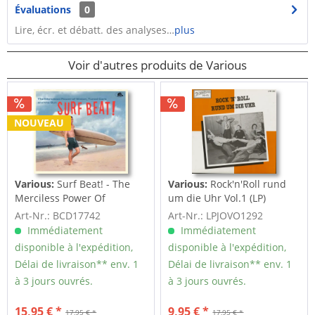
Évaluations
0
Lire, écr. et débatt. des analyses…
plus
Voir d'autres produits de Various
NOUVEAU
Various:
Surf Beat! - The
Various:
Rock'n'Roll rund
Merciless Power Of
um die Uhr Vol.1 (LP)
Water,...
Art-Nr.: BCD17742
Art-Nr.: LPJOVO1292
Immédiatement
Immédiatement
disponible à l'expédition,
disponible à l'expédition,
Délai de livraison** env. 1
Délai de livraison** env. 1
à 3 jours ouvrés.
à 3 jours ouvrés.
15,95 € *
9,95 € *
17,95 € *
17,95 € *