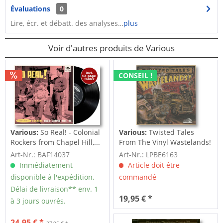
Évaluations
0
Lire, écr. et débatt. des analyses…
plus
Voir d'autres produits de Various
CONSEIL !
Various:
So Real! - Colonial
Various:
Twisted Tales
Rockers from Chapel Hill,...
From The Vinyl Wastelands!
Vol.5...
Art-Nr.: BAF14037
Art-Nr.: LPBE6163
Immédiatement
Article doit être
disponible à l'expédition,
commandé
Délai de livraison** env. 1
19,95 € *
à 3 jours ouvrés.
24,95 € *