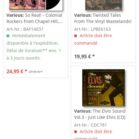
Various:
So Real! - Colonial
Various:
Twisted Tales
Rockers from Chapel Hill,...
From The Vinyl Wastelands!
Vol.5...
Art-Nr.: BAF14037
Art-Nr.: LPBE6163
Immédiatement
Article doit être
disponible à l'expédition,
commandé
Délai de livraison** env. 1
19,95 € *
à 3 jours ouvrés.
24,95 € *
27,95 € *
Various:
The Elvis Sound
Vol.3 - Just Like Elvis (CD)
Art-Nr.: CDC781
Article doit être
commandé