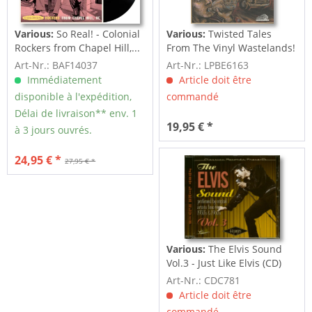
Various:
So Real! - Colonial
Various:
Twisted Tales
Rockers from Chapel Hill,...
From The Vinyl Wastelands!
Vol.5...
Art-Nr.: BAF14037
Art-Nr.: LPBE6163
Immédiatement
Article doit être
disponible à l'expédition,
commandé
Délai de livraison** env. 1
19,95 € *
à 3 jours ouvrés.
24,95 € *
27,95 € *
Various:
The Elvis Sound
Vol.3 - Just Like Elvis (CD)
Art-Nr.: CDC781
Article doit être
commandé