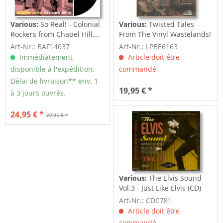
Various:
So Real! - Colonial
Various:
Twisted Tales
Rockers from Chapel Hill,...
From The Vinyl Wastelands!
Vol.5...
Art-Nr.: BAF14037
Art-Nr.: LPBE6163
Immédiatement
Article doit être
disponible à l'expédition,
commandé
Délai de livraison** env. 1
19,95 € *
à 3 jours ouvrés.
24,95 € *
27,95 € *
Various:
The Elvis Sound
Vol.3 - Just Like Elvis (CD)
Art-Nr.: CDC781
Article doit être
commandé