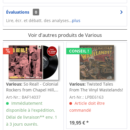
Évaluations
0
Lire, écr. et débatt. des analyses…
plus
Voir d'autres produits de Various
CONSEIL !
Various:
So Real! - Colonial
Various:
Twisted Tales
Rockers from Chapel Hill,...
From The Vinyl Wastelands!
Vol.5...
Art-Nr.: BAF14037
Art-Nr.: LPBE6163
Immédiatement
Article doit être
disponible à l'expédition,
commandé
Délai de livraison** env. 1
19,95 € *
à 3 jours ouvrés.