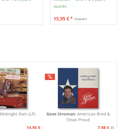
ouvrés.
15,95 € *
17,95 € *
Midnight Rain (LP)
Gene Stroman:
American Bred &
Texas Proud
14,95 €
7,98 €
15,90 €
15,90 €