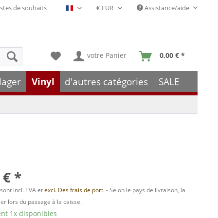
stes de souhaits
Assistance/aide
Français- FR
votre Panier
0,00 € *
lager
Vinyl
d'autres catégories
SALE
 € *
 sont incl. TVA et
excl. Des frais de port.
- Selon le pays de livraison, la
er lors du passage à la caisse.
t 1x disponibles