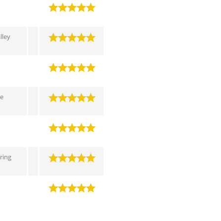
lley
he
tring