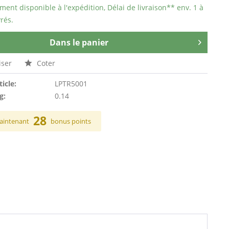
ent disponible à l'expédition, Délai de livraison** env. 1 à
rés.
Dans le panier
ser
Coter
ticle:
LPTR5001
g:
0.14
28
aintenant
bonus points