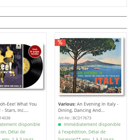
oh-Eee! What You
Various:
An Evening In Italy -
- Stars, Inc....
Dining, Dancing And...
F14038
Art-Nr.: BCD17673
tement disponible
Immédiatement disponible
ion, Délai de
à l'expédition, Délai de
 env. 1 à 3 jours
livraison** env. 1 à 3 jours