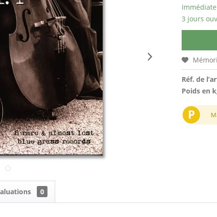
Immédiatem
3 jours ouv
Mémori
Réf. de l’ar
Poids en k
P
M
aluations
0