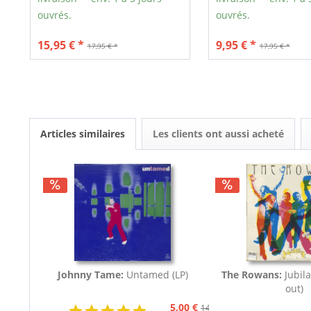
ouvrés.
ouvrés.
15,95 € *
9,95 € *
17,95 € *
17,95 € *
Articles similaires
Les clients ont aussi acheté
Johnny Tame:
Untamed (LP)
The Rowans:
Jubila
out)
5,00 €
14,95 €