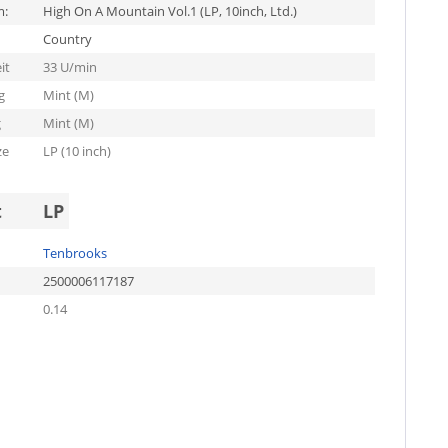
m:
High On A Mountain Vol.1 (LP, 10inch, Ltd.)
Country
it
33 U/min
g
Mint (M)
g
Mint (M)
ze
LP (10 inch)
t
LP
Tenbrooks
2500006117187
0.14