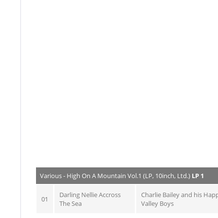
Various - High On A Mountain Vol.1 (LP, 10inch, Ltd.)
LP 1
Darling Nellie Accross
Charlie Bailey and his Hap
01
The Sea
Valley Boys