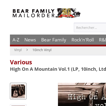
A-Z
News
Bear Family
Rock'n'Roll
R&
Vinyl
10inch Vinyl
Various
High On A Mountain Vol.1 (LP, 10inch, Ltd