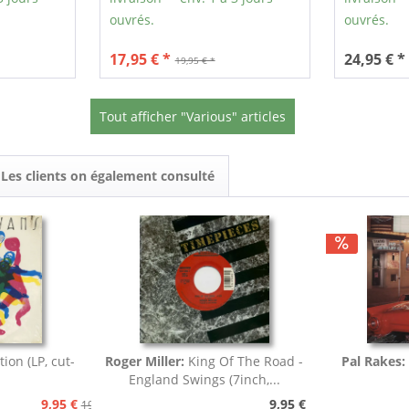
ouvrés.
ouvrés.
17,95 € *
24,95 € *
19,95 € *
Tout afficher "Various" articles
Les clients on également consulté
tion (LP, cut-
Roger Miller:
King Of The Road -
Pal Rakes:
England Swings (7inch,...
9,95 €
9,95 €
19,95 €