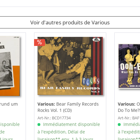
Voir d'autres produits de Various
l rund um
Various:
Bear Family Records
Various:
O
Rocks Vol. 1 (CD)
Do To Me?! 
Art-Nr.: BCD17734
Art-Nr.: BA
isponible
Immédiatement disponible
Immédia
 de
à l'expédition, Délai de
à l'expédit
3 jours
livraison** env. 1 à 3 jours
livraison**