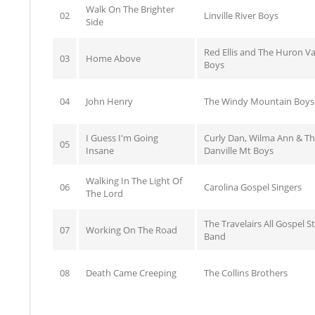
Walk On The Brighter
02
Linville River Boys
Side
Red Ellis and The Huron Va
03
Home Above
Boys
04
John Henry
The Windy Mountain Boys
I Guess I'm Going
Curly Dan, Wilma Ann & T
05
Insane
Danville Mt Boys
Walking In The Light Of
06
Carolina Gospel Singers
The Lord
The Travelairs All Gospel S
07
Working On The Road
Band
08
Death Came Creeping
The Collins Brothers