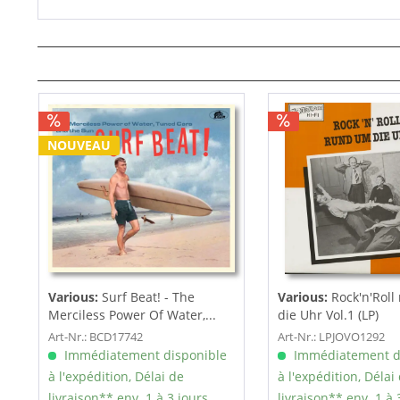
NOUVEAU
Various:
Surf Beat! - The
Various:
Rock'n'Rol
Merciless Power Of Water,...
die Uhr Vol.1 (LP)
Art-Nr.: BCD17742
Art-Nr.: LPJOVO1292
Immédiatement disponible
Immédiatement d
à l'expédition, Délai de
à l'expédition, Délai
livraison** env. 1 à 3 jours
livraison** env. 1 à 