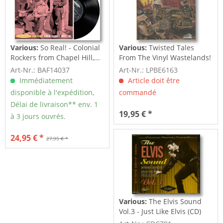
Various:
So Real! - Colonial
Various:
Twisted Tales
Rockers from Chapel Hill,...
From The Vinyl Wastelands!
Vol.5...
Art-Nr.: BAF14037
Art-Nr.: LPBE6163
Immédiatement
Article doit être
disponible à l'expédition,
commandé
Délai de livraison** env. 1
19,95 € *
à 3 jours ouvrés.
24,95 € *
27,95 € *
Various:
The Elvis Sound
Vol.3 - Just Like Elvis (CD)