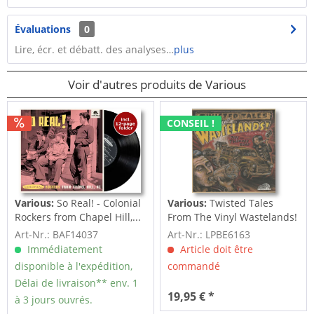
Évaluations
0
Lire, écr. et débatt. des analyses…
plus
Voir d'autres produits de Various
CONSEIL !
Various:
So Real! - Colonial
Various:
Twisted Tales
Rockers from Chapel Hill,...
From The Vinyl Wastelands!
Vol.5...
Art-Nr.: BAF14037
Art-Nr.: LPBE6163
Immédiatement
Article doit être
disponible à l'expédition,
commandé
Délai de livraison** env. 1
19,95 € *
à 3 jours ouvrés.