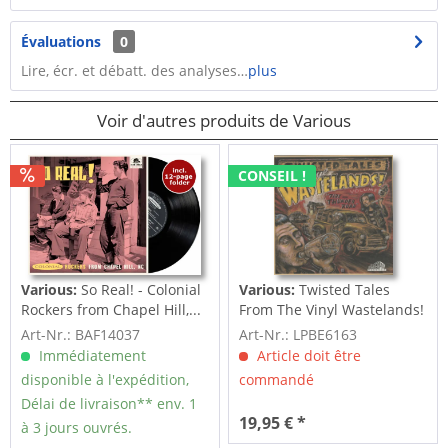
Évaluations
0
Lire, écr. et débatt. des analyses…
plus
Voir d'autres produits de Various
CONSEIL !
Various:
So Real! - Colonial
Various:
Twisted Tales
Rockers from Chapel Hill,...
From The Vinyl Wastelands!
Vol.5...
Art-Nr.: BAF14037
Art-Nr.: LPBE6163
Immédiatement
Article doit être
disponible à l'expédition,
commandé
Délai de livraison** env. 1
19,95 € *
à 3 jours ouvrés.