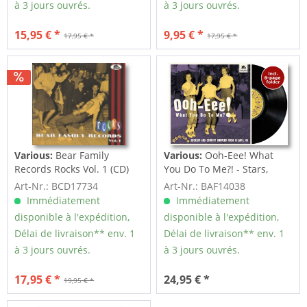
à 3 jours ouvrés.
à 3 jours ouvrés.
15,95 € *
9,95 € *
17,95 € *
17,95 € *
Various:
Bear Family
Various:
Ooh-Eee! What
Records Rocks Vol. 1 (CD)
You Do To Me?! - Stars,
Inc....
Art-Nr.: BCD17734
Art-Nr.: BAF14038
Immédiatement
Immédiatement
disponible à l'expédition,
disponible à l'expédition,
Délai de livraison** env. 1
Délai de livraison** env. 1
à 3 jours ouvrés.
à 3 jours ouvrés.
17,95 € *
24,95 € *
19,95 € *