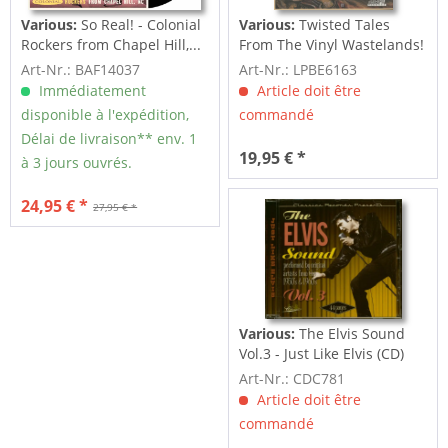
Various:
So Real! - Colonial
Various:
Twisted Tales
Rockers from Chapel Hill,...
From The Vinyl Wastelands!
Vol.5...
Art-Nr.: BAF14037
Art-Nr.: LPBE6163
Immédiatement
Article doit être
disponible à l'expédition,
commandé
Délai de livraison** env. 1
19,95 € *
à 3 jours ouvrés.
24,95 € *
27,95 € *
Various:
The Elvis Sound
Vol.3 - Just Like Elvis (CD)
Art-Nr.: CDC781
Article doit être
commandé