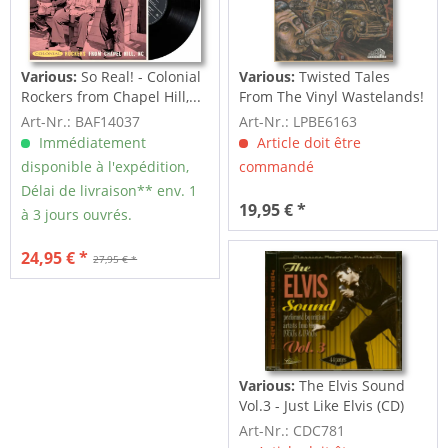
Various:
So Real! - Colonial
Various:
Twisted Tales
Rockers from Chapel Hill,...
From The Vinyl Wastelands!
Vol.5...
Art-Nr.: BAF14037
Art-Nr.: LPBE6163
Immédiatement
Article doit être
disponible à l'expédition,
commandé
Délai de livraison** env. 1
19,95 € *
à 3 jours ouvrés.
24,95 € *
27,95 € *
Various:
The Elvis Sound
Vol.3 - Just Like Elvis (CD)
Art-Nr.: CDC781