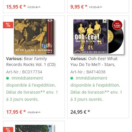
15,95 € *
9,95 € *
17,95 € *
17,95 € *
Various:
Bear Family
Various:
Ooh-Eee! What
Records Rocks Vol. 1 (CD)
You Do To Me?! - Stars,
Inc....
Art-Nr.: BCD17734
Art-Nr.: BAF14038
Immédiatement
Immédiatement
disponible à l'expédition,
disponible à l'expédition,
Délai de livraison** env. 1
Délai de livraison** env. 1
à 3 jours ouvrés.
à 3 jours ouvrés.
17,95 € *
24,95 € *
19,95 € *