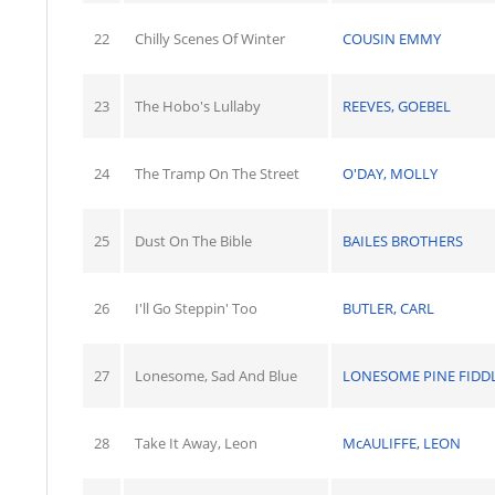
22
Chilly Scenes Of Winter
COUSIN EMMY
23
The Hobo's Lullaby
REEVES, GOEBEL
24
The Tramp On The Street
O'DAY, MOLLY
25
Dust On The Bible
BAILES BROTHERS
26
I'll Go Steppin' Too
BUTLER, CARL
27
Lonesome, Sad And Blue
LONESOME PINE FIDD
28
Take It Away, Leon
McAULIFFE, LEON