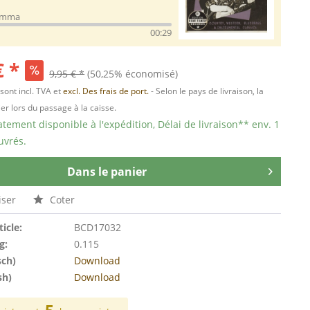
omma
00:29
€ *
9,95 € *
(50,25% économisé)
 sont incl. TVA et
excl. Des frais de port.
- Selon le pays de livraison, la
er lors du passage à la caisse.
ement disponible à l'expédition, Délai de livraison** env. 1
uvrés.
Dans le panier
ser
Coter
ticle:
BCD17032
g:
0.115
sch)
Download
sh)
Download