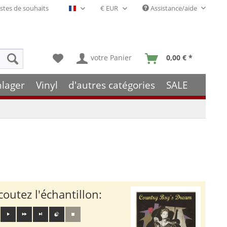
stes de souhaits
Assistance/aide
Français- FR
votre Panier
0,00 € *
hlager
Vinyl
d'autres catégories
SALE
coutez l'échantillon: