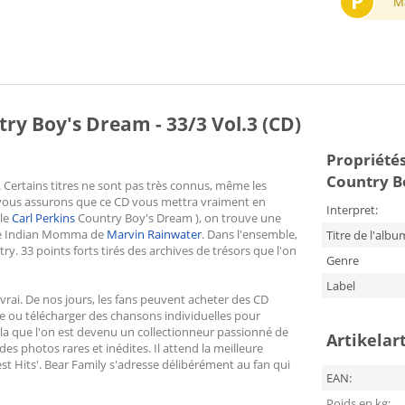
P
M
ry Boy's Dream - 33/3 Vol.3 (CD)
Propriétés
Country Bo
. Certains titres ne sont pas très connus, même les
s vous assurons que ce CD vous mettra vraiment en
Interpret:
le
Carl Perkins
Country Boy's Dream ), on trouve une
me Indian Momma de
Marvin Rainwater
. Dans l'ensemble,
Titre de l'albu
try. 33 points forts tirés des archives de trésors que l'on
Genre
Label
vrai. De nos jours, les fans peuvent acheter des CD
 ou télécharger des chansons individuelles pour
la que l'on est devenu un collectionneur passionné de
Artikelar
des photos rares et inédites. Il attend la meilleure
st Hits'. Bear Family s'adresse délibérément au fan qui
EAN:
Poids en kg: