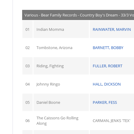
Various - Bear Family Records - Country Boy's Dream - 33/3 Vo
01
Indian Momma
RAINWATER, MARVIN
02
Tombstone, Arizona
BARNETT, BOBBY
03
Riding, Fighting
FULLER, ROBERT
04
Johnny Ringo
HALL, DICKSON
05
Daniel Boone
PARKER, FESS
The Caissons Go Rolling
06
CARMAN, JENKS 'TEX'
Along