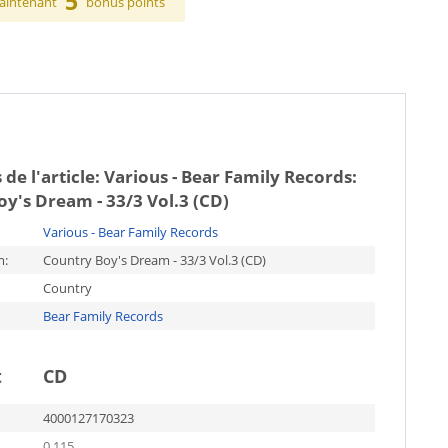
5
aintenant
bonus points
 de l'article:
Various - Bear Family Records:
y's Dream - 33/3 Vol.3 (CD)
Various - Bear Family Records
m:
Country Boy's Dream - 33/3 Vol.3 (CD)
Country
Bear Family Records
t
CD
4000127170323
0.115