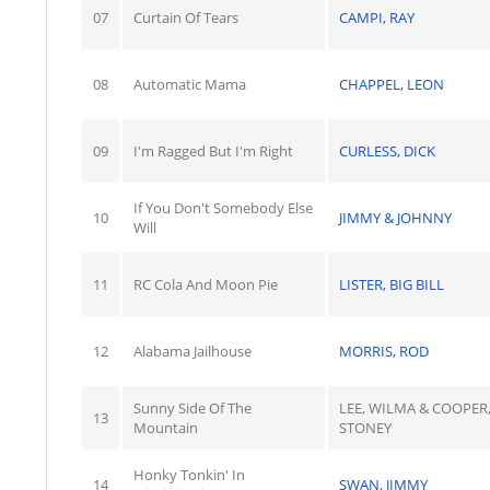
07
Curtain Of Tears
CAMPI, RAY
08
Automatic Mama
CHAPPEL, LEON
09
I'm Ragged But I'm Right
CURLESS, DICK
If You Don't Somebody Else
10
JIMMY & JOHNNY
Will
11
RC Cola And Moon Pie
LISTER, BIG BILL
12
Alabama Jailhouse
MORRIS, ROD
Sunny Side Of The
LEE, WILMA & COOPER
13
Mountain
STONEY
Honky Tonkin' In
14
SWAN, JIMMY