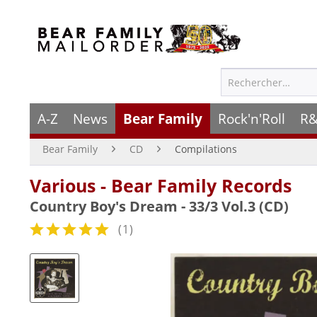
A-Z
News
Bear Family
Rock'n'Roll
R&
Bear Family
CD
Compilations
Various - Bear Family Records
Country Boy's Dream - 33/3 Vol.3 (CD)
(
1
)