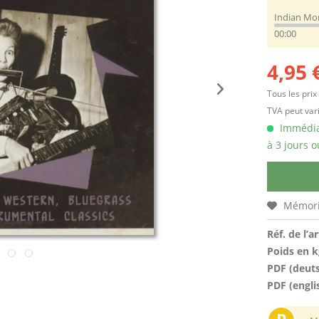
Indian M
00:00
4,95 
Tous les prix
TVA peut vari
Immédiat
à 3 jours o
Mémori
Réf. de l’ar
Poids en k
PDF (deut
PDF (engli