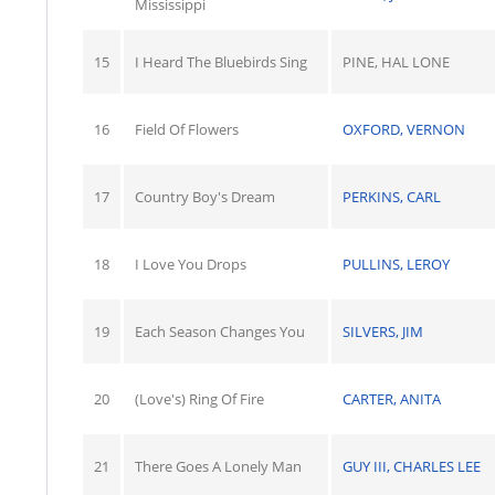
Mississippi
15
I Heard The Bluebirds Sing
PINE, HAL LONE
16
Field Of Flowers
OXFORD, VERNON
17
Country Boy's Dream
PERKINS, CARL
18
I Love You Drops
PULLINS, LEROY
19
Each Season Changes You
SILVERS, JIM
20
(Love's) Ring Of Fire
CARTER, ANITA
21
There Goes A Lonely Man
GUY III, CHARLES LEE