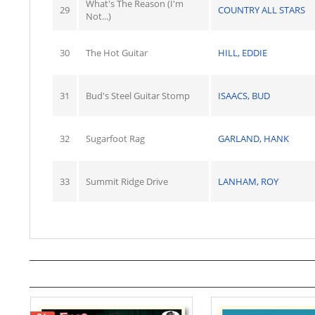
What's The Reason (I'm
29
COUNTRY ALL STARS
Not...)
30
The Hot Guitar
HILL, EDDIE
31
Bud's Steel Guitar Stomp
ISAACS, BUD
32
Sugarfoot Rag
GARLAND, HANK
33
Summit Ridge Drive
LANHAM, ROY