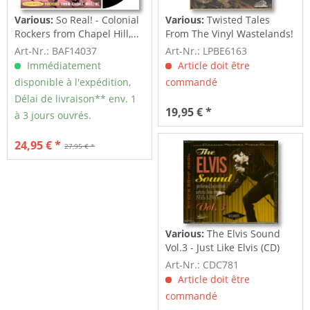
Various:
So Real! - Colonial
Various:
Twisted Tales
Rockers from Chapel Hill,...
From The Vinyl Wastelands!
Vol.5...
Art-Nr.: BAF14037
Art-Nr.: LPBE6163
Immédiatement
Article doit être
disponible à l'expédition,
commandé
Délai de livraison** env. 1
19,95 € *
à 3 jours ouvrés.
24,95 € *
27,95 € *
Various:
The Elvis Sound
Vol.3 - Just Like Elvis (CD)
Art-Nr.: CDC781
Article doit être
commandé