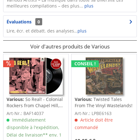
meilleures compilations – des plus...
plus
Évaluations
0
Lire, écr. et débatt. des analyses…
plus
Voir d'autres produits de Various
CONSEIL !
Various:
So Real! - Colonial
Various:
Twisted Tales
Rockers from Chapel Hill,...
From The Vinyl Wastelands!
Vol.5...
Art-Nr.: BAF14037
Art-Nr.: LPBE6163
Immédiatement
Article doit être
disponible à l'expédition,
commandé
Délai de livraison** env. 1