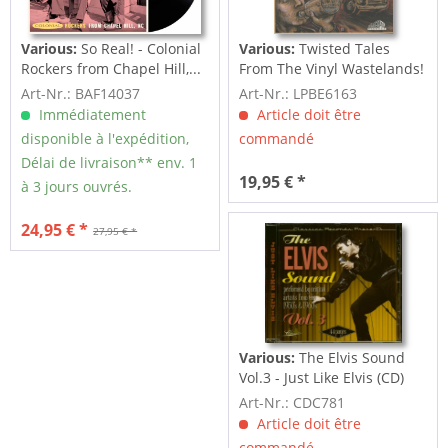
Various:
So Real! - Colonial
Various:
Twisted Tales
Rockers from Chapel Hill,...
From The Vinyl Wastelands!
Vol.5...
Art-Nr.: BAF14037
Art-Nr.: LPBE6163
Immédiatement
Article doit être
disponible à l'expédition,
commandé
Délai de livraison** env. 1
19,95 € *
à 3 jours ouvrés.
24,95 € *
27,95 € *
Various:
The Elvis Sound
Vol.3 - Just Like Elvis (CD)
Art-Nr.: CDC781
Article doit être
commandé