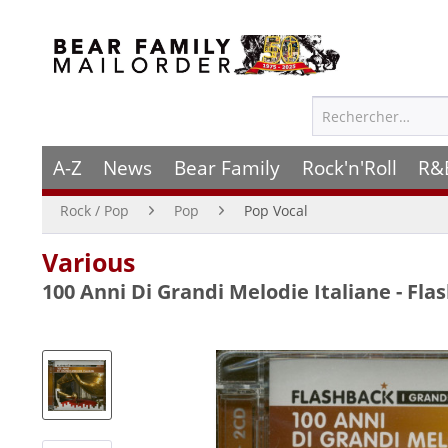
A-Z
News
Bear Family
Rock'n'Roll
R&
Rock / Pop
Pop
Pop Vocal
Various
100 Anni Di Grandi Melodie Italiane - Fla