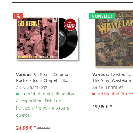
CONSEIL !
Various:
So Real! - Colonial
Various:
Twisted Ta
Rockers from Chapel Hill,...
The Vinyl Wastelands!
Art-Nr.: BAF14037
Art-Nr.: LPBE6163
Immédiatement disponible
Article doit être
à l'expédition, Délai de
19,95 € *
livraison** env. 1 à 3 jours
ouvrés.
24,95 € *
27,95 € *