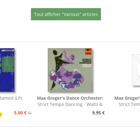
Tout afficher "Various" articles
tamed (LP)
Max Greger's Dance Orchester:
Max Greger'
Strict Tempo Dancing - Waltz &
Strict Te
Tango (7inch,...
Foxt
5,00 €
9,95 €
14,95 €