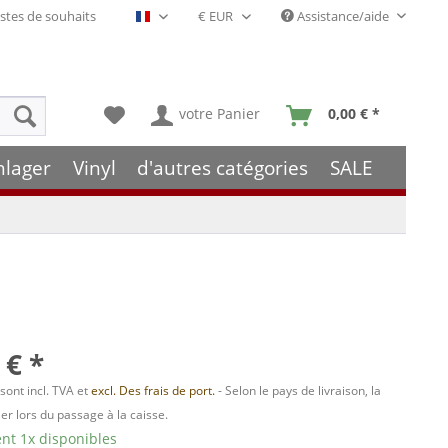
stes de souhaits
Assistance/aide
Français- FR
votre Panier
0,00 € *
hlager
Vinyl
d'autres catégories
SALE
 € *
 sont incl. TVA et
excl. Des frais de port.
- Selon le pays de livraison, la
er lors du passage à la caisse.
t 1x disponibles