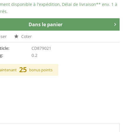
ent disponible à l'expédition, Délai de livraison** env. 1 à
rés.
Dans le panier
ser
Coter
ticle:
CD879021
g:
0.2
25
aintenant
bonus points