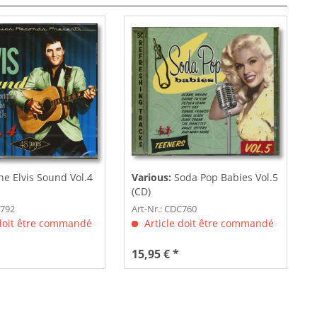
he Elvis Sound Vol.4
Various:
Soda Pop Babies Vol.5
(CD)
C792
Art-Nr.: CDC760
 doit être commandé
Article doit être commandé
15,95 € *