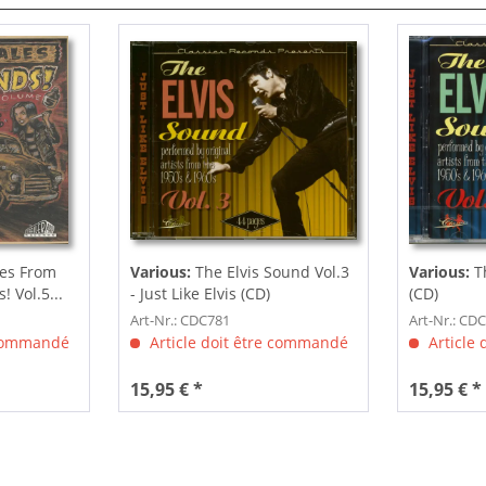
les From
Various:
The Elvis Sound Vol.3
Various:
T
 Vol.5...
- Just Like Elvis (CD)
(CD)
Art-Nr.: CDC781
Art-Nr.: CD
 commandé
Article doit être commandé
Article
15,95 € *
15,95 € *