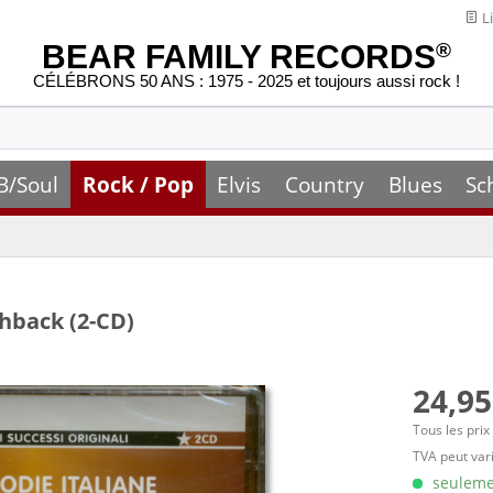
Li
BEAR FAMILY RECORDS
®
CÉLÉBRONS 50 ANS : 1975 - 2025 et toujours aussi rock !
B/Soul
Rock / Pop
Elvis
Country
Blues
Sc
shback (2-CD)
24,95
Tous les prix
TVA peut vari
seulemen