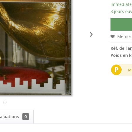
Immédiatem
3 jours ouv
Mémori
Réf. de l’ar
Poids en k
P
M
aluations
0