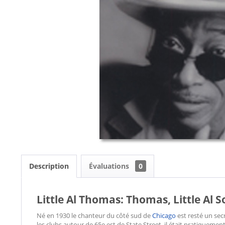
Description
Évaluations
0
Little Al Thomas: Thomas, Little Al S
Né en 1930 le chanteur du côté sud de
Chicago
est resté un sec
les clubs autour de 65e est de State Street, il était pratiquemen