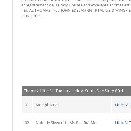
enregistrement de la Crazy House Band excellente Thomas est 
PEU AL THOMAS - voc, JOHN EDELMANN - RTM, le SID WINGFIEL
plus cornes.
Thomas, Little Al - Thomas, Little Al South Side Story
CD 1
01
Memphis Girl
Little Al
02
Nobody Sleepin' In My Bed But Me
Little Al