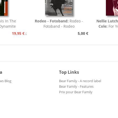
vis In The
Rodeo - Fotoband:
Rodeo -
Nellie Lutc
.Dynamite
Fotoband - Rodeo
Cole:
For Y
.
19,95 €
5,00 €
24,95 €
ia
Top Links
ws Blog
Bear Family - A record label
Bear Family - Features
Prix pour Bear Family