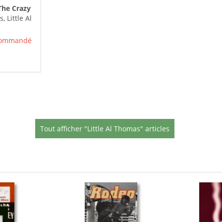
The Crazy
 Little Al
ide Story
 commandé
Tout afficher "Little Al Thomas" articles