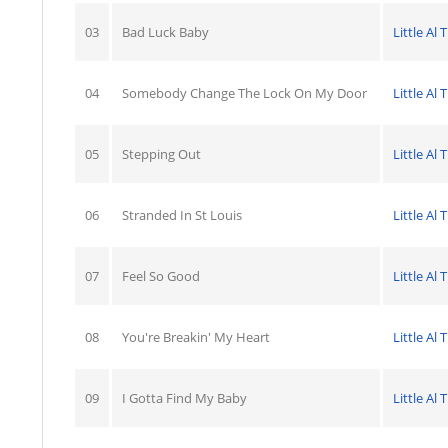
03
Bad Luck Baby
Little Al
04
Somebody Change The Lock On My Door
Little Al
05
Stepping Out
Little Al
06
Stranded In St Louis
Little Al
07
Feel So Good
Little Al
08
You're Breakin' My Heart
Little Al
09
I Gotta Find My Baby
Little Al