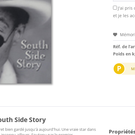
J'ai pri
et je les a
Mémori
Réf. de l’ar
Poids en k
P
M
outh Side Story
ret bien gardé jusqu'à aujourd'hui. Une vraie star dans
Propriétés
t inconnu ailleurs. Soutenu par le premier