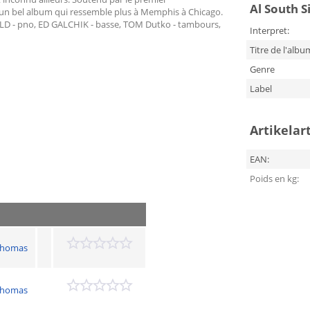
Al South S
un bel album qui ressemble plus à Memphis à Chicago.
D - pno, ED GALCHIK - basse, TOM Dutko - tambours,
Interpret:
Titre de l'albu
Genre
Label
Artikelar
EAN:
Poids en kg:
 Thomas
 Thomas