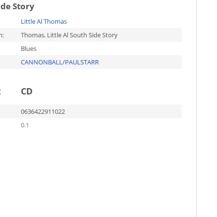
ide Story
Little Al Thomas
m:
Thomas, Little Al South Side Story
Blues
CANNONBALL/PAULSTARR
t
CD
0636422911022
0.1