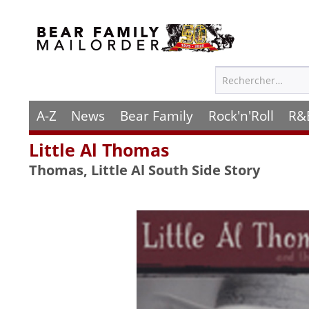
A-Z
News
Bear Family
Rock'n'Roll
R&
Little Al Thomas
Thomas, Little Al South Side Story