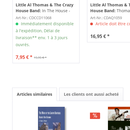
Little Al Thomas & The Crazy
Little Al Thomas & 
House Band:
In The House -
House Band:
Thomas,
Live At Lucerne Vol.3 (CD)
& The Crazy South S
Art-Nr.: CDCCD11068
Art-Nr.: CDAQ1059
Immédiatement disponible
Article doit être
à l'expédition, Délai de
16,95 € *
livraison** env. 1 à 3 jours
ouvrés.
7,95 € *
15,95 € *
Articles similaires
Les clients ont aussi acheté