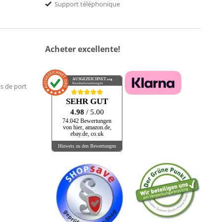
Support téléphonique
Acheter excellente!
AUSGEZEICHNET
.org
Kundenbewertungen
is de port
SEHR GUT
4.98
/ 5.00
74.042 Bewertungen
von hier, amazon.de,
ebay.de, co.uk
Hinweis zu den Bewertungen