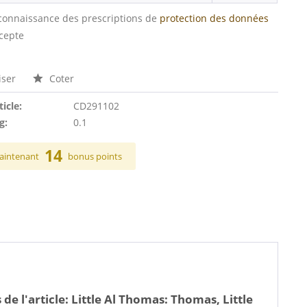
s connaissance des prescriptions de
protection des données
ccepte
ser
Coter
ticle:
CD291102
g:
0.1
14
aintenant
bonus points
 de l'article:
Little Al Thomas: Thomas, Little