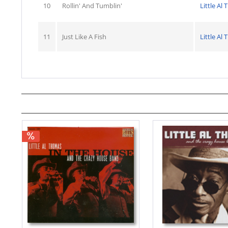
10
Rollin' And Tumblin'
Little Al
11
Just Like A Fish
Little Al