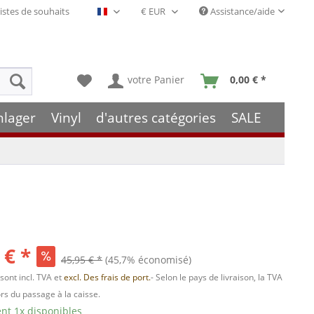
istes de souhaits
Assistance/aide
Français- FR
votre Panier
0,00 € *
hlager
Vinyl
d'autres catégories
SALE
 € *
45,95 € *
(45,7% économisé)
 sont incl. TVA et
excl. Des frais de port.
- Selon le pays de livraison, la TVA
ors du passage à la caisse.
t 1x disponibles