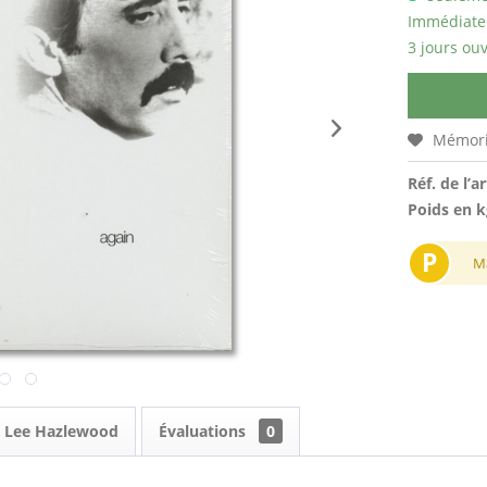
Immédiatem
3 jours ouv
Mémori
Réf. de l’ar
Poids en k
P
M
 & Lee Hazlewood
Évaluations
0