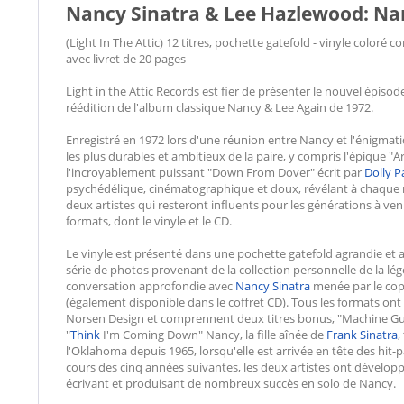
Nancy Sinatra & Lee Hazlewood: Nanc
(Light In The Attic) 12 titres, pochette gatefold - vinyle color
avec livret de 20 pages
Light in the Attic Records est fier de présenter le nouvel épisod
réédition de l'album classique Nancy & Lee Again de 1972.
Enregistré en 1972 lors d'une réunion entre Nancy et l'énigma
les plus durables et ambitieux de la paire, y compris l'épique "A
l'incroyablement puissant "Down From Dover" écrit par
Dolly P
psychédélique, cinématographique et doux, révélant à chaque 
deux artistes qui resteront influents pour les générations à ven
formats, dont le vinyle et le CD.
Le vinyle est présenté dans une pochette gatefold agrandie e
série de photos provenant de la collection personnelle de la lége
conversation approfondie avec
Nancy Sinatra
menée par le co
(également disponible dans le coffret CD). Tous les formats o
Norsen Design et comprennent deux titres bonus, "Machine Gun Ke
"
Think
I'm Coming Down" Nancy, la fille aînée de
Frank Sinatra
,
l'Oklahoma depuis 1965, lorsqu'elle est arrivée en tête des hi
cours des cinq années suivantes, les deux artistes ont dévelop
écrivant et produisant de nombreux succès en solo de Nancy.