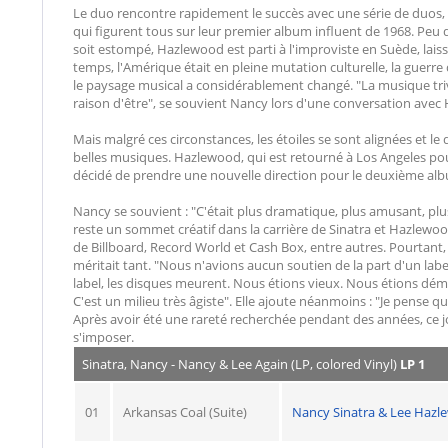
Le duo rencontre rapidement le succès avec une série de duos
qui figurent tous sur leur premier album influent de 1968. Peu
soit estompé, Hazlewood est parti à l'improviste en Suède, lai
temps, l'Amérique était en pleine mutation culturelle, la guerr
le paysage musical a considérablement changé. "La musique tri
raison d'être", se souvient Nancy lors d'une conversation avec Hu
Mais malgré ces circonstances, les étoiles se sont alignées et l
belles musiques. Hazlewood, qui est retourné à Los Angeles pour
décidé de prendre une nouvelle direction pour le deuxième al
Nancy se souvient : "C'était plus dramatique, plus amusant, plu
reste un sommet créatif dans la carrière de Sinatra et Hazlewood 
de Billboard, Record World et Cash Box, entre autres. Pourtant, 
méritait tant. "Nous n'avions aucun soutien de la part d'un labe
label, les disques meurent. Nous étions vieux. Nous étions dé
C'est un milieu très âgiste". Elle ajoute néanmoins : "Je pense q
Après avoir été une rareté recherchée pendant des années, ce 
s'imposer.
Sinatra, Nancy - Nancy & Lee Again (LP, colored Vinyl)
LP 1
01
Arkansas Coal (Suite)
Nancy Sinatra & Lee Haz