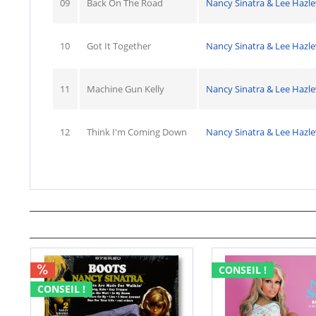
09
Back On The Road
Nancy Sinatra & Lee Haz
10
Got It Together
Nancy Sinatra & Lee Haz
11
Machine Gun Kelly
Nancy Sinatra & Lee Haz
12
Think I'm Coming Down
Nancy Sinatra & Lee Haz
CONSEIL !
CONSEIL !