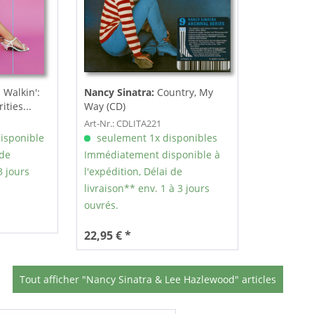
Walkin':
Nancy Sinatra:
Country, My
ties...
Way (CD)
Art-Nr.: CDLITA221
isponible
seulement 1x disponibles
 de
Immédiatement disponible à
3 jours
l'expédition, Délai de
livraison** env. 1 à 3 jours
ouvrés.
22,95 € *
Tout afficher "Nancy Sinatra & Lee Hazlewood" articles