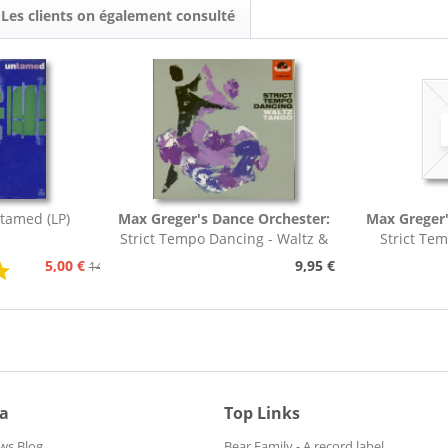
Les clients on également consulté
tamed (LP)
Max Greger's Dance Orchester:
Max Greger'
Strict Tempo Dancing - Waltz &
Strict Te
Tango (7inch,...
Foxt
5,00 €
9,95 €
14,95 €
ia
Top Links
ws Blog
Bear Family - A record label