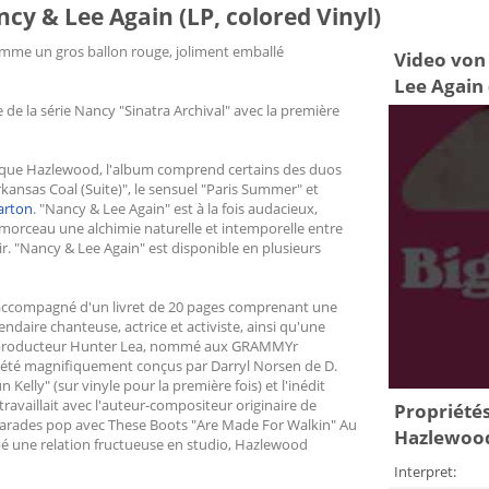
y & Lee Again (LP, colored Vinyl)
é comme un gros ballon rouge, joliment emballé
Video von
Lee Again 
e de la série Nancy "Sinatra Archival" avec la première
tique Hazlewood, l'album comprend certains des duos
rkansas Coal (Suite)", le sensuel "Paris Summer" et
arton
. "Nancy & Lee Again" est à la fois audacieux,
morceau une alchimie naturelle et intemporelle entre
ir. "Nancy & Lee Again" est disponible en plusieurs
t accompagné d'un livret de 20 pages comprenant une
ndaire chanteuse, actrice et activiste, ainsi qu'une
producteur Hunter Lea, nommé aux GRAMMYr
nt été magnifiquement conçus par Darryl Norsen de D.
lly" (sur vinyle pour la première fois) et l'inédit
 travaillait avec l'auteur-compositeur originaire de
Propriétés 
t-parades pop avec These Boots "Are Made For Walkin" Au
Hazlewood:
pé une relation fructueuse en studio, Hazlewood
Interpret: