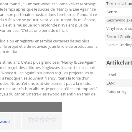
Titre de l'albu
, dont "Sand", "Summer Wine" et "Some Velvet Morning",
 de temps après que le succès de "Nancy & Lee Again" se
Genre
ssant son partenaire musical dans l'embarras. Pendant ce
e du Viêt Nam se poursuivant. Au tournant du millénaire,
Geschwindigke
viale et la musique non profonde n'avaient plus de
Vinyl record si
nter Lea. "C'était une période difficile.
Record Gradin
e duo a pu enregistrer ensemble certaines de ses plus
Sleeve Gradin
 le projet et a de nouveau joué le rôle de producteur, a
bum du duo.
Artikelar
s stimulant. C'était plus grandiose. "Nancy & Lee Again"
et reçoit des critiques élogieuses à sa sortie de la part
"Nancy & Lee Again" n'a jamais reçu les projecteurs qu'il
Label
l à l'époque", se souvient Nancy. "Sans la force d'un
EAN:
modés. Nous n'étions tout simplement pas à la mode.
ue c'est un très bon album. Je pense qu'il est intemporel."
Poids en kg:
joyau du canon Sinatra-Hazlewood est enfin en train de
lewood