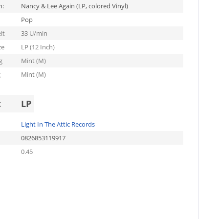
m:
Nancy & Lee Again (LP, colored Vinyl)
Pop
it
33 U/min
ze
LP (12 Inch)
g
Mint (M)
g
Mint (M)
t
LP
Light In The Attic Records
0826853119917
0.45