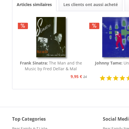
Articles similaires
Les clients ont aussi acheté
Frank Sinatra:
The Man and the
Johnny Tame:
Un
Music by Fred Dellar & Mal
Peachey
9,95 €
24,95 €
Top Categories
Social Med
Bear Family A-Z Liste
Bear Family Ne