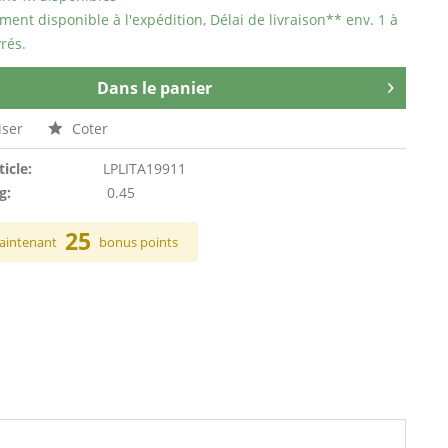
ent disponible à l'expédition, Délai de livraison** env. 1 à
rés.
Dans le panier
ser
Coter
ticle:
LPLITA19911
g:
0.45
25
aintenant
bonus points