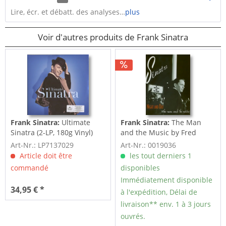
Lire, écr. et débatt. des analyses…
plus
Voir d'autres produits de Frank Sinatra
Frank Sinatra:
Ultimate
Frank Sinatra:
The Man
Sinatra (2-LP, 180g Vinyl)
and the Music by Fred
Dellar & Mal Peachey
Art-Nr.: LP7137029
Art-Nr.: 0019036
Article doit être
les tout derniers 1
commandé
disponibles
Immédiatement disponible
34,95 € *
à l'expédition, Délai de
livraison** env. 1 à 3 jours
ouvrés.