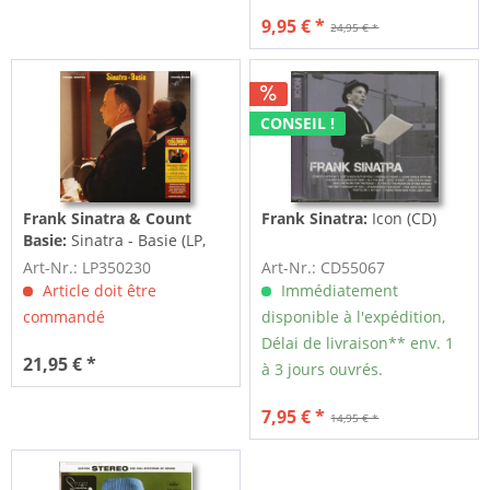
9,95 € *
24,95 € *
CONSEIL !
Frank Sinatra & Count
Frank Sinatra:
Icon (CD)
Basie:
Sinatra - Basie (LP,
180g Colored Vinyl, Ltd.)
Art-Nr.: LP350230
Art-Nr.: CD55067
Article doit être
Immédiatement
commandé
disponible à l'expédition,
Délai de livraison** env. 1
21,95 € *
à 3 jours ouvrés.
7,95 € *
14,95 € *