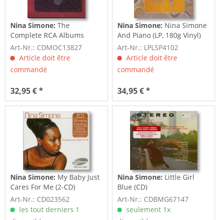
Nina Simone:
The
Nina Simone:
Nina Simone
Complete RCA Albums
And Piano (LP, 180g Vinyl)
Collection (9-CD)
Art-Nr.: CDMOC13827
Art-Nr.: LPLSP4102
Article doit être
Article doit être
commandé
commandé
32,95 € *
34,95 € *
Nina Simone:
My Baby Just
Nina Simone:
Little Girl
Cares For Me (2-CD)
Blue (CD)
Art-Nr.: CD023562
Art-Nr.: CDBMG67147
les tout derniers 1
seulement 1x